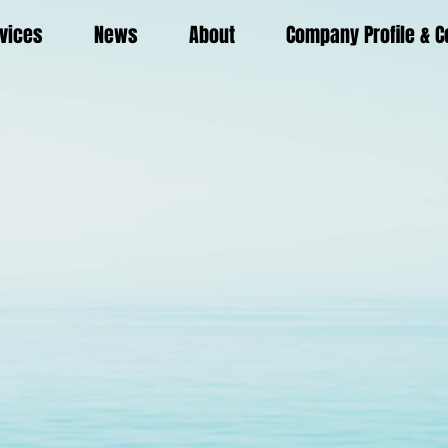
vices
News
About
Company Profile & C