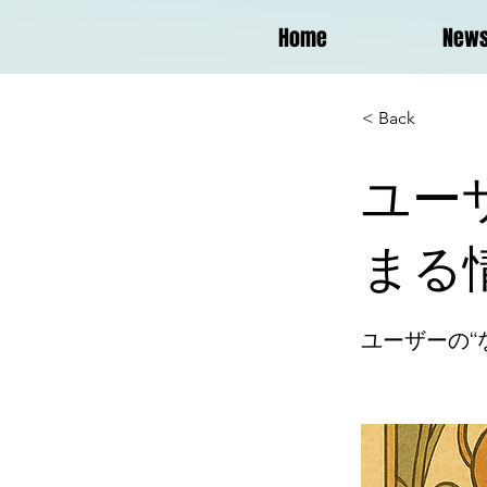
Home
New
< Back
ユー
まる
ユーザーの“