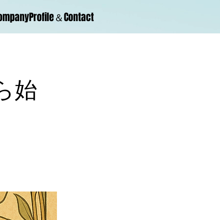
ompanyProfile＆Contact
ら始